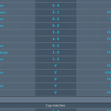
kov
2 - 4
lava
2 - 1
FK
kov
0 - 2
kov
0 - 2
3 - 0
FK
F
4 - 0
FK
kov
0 - 2
lurgs
1 - 0
FK
kov
1 - 2
d
V
FK
kov
V
ASK
V
FK
kov
V
V
FK
Cup matches