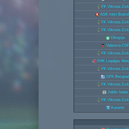
FK Viktoria Ziz
ASK Inter Bratis
FK Viktoria Ziz
FK Viktoria Ziz
Olimpija
Valencia CD
FK Viktoria Ziz
FHK Liepâjas Meta
FK Viktoria Ziz
OFK Beogra
FK Viktoria Ziz
Jubilo Iwata
FK Viktoria Ziz
Auxerre