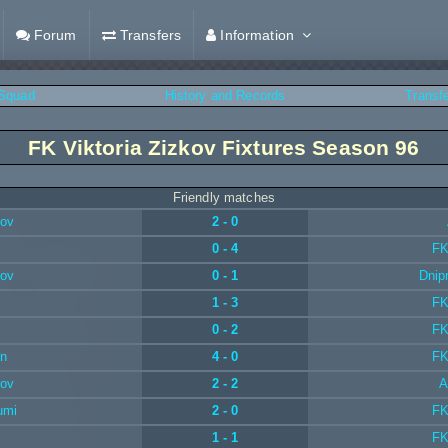
Forum
Transfers
Information
Squad
History and Records
Transf
FK Viktoria Zizkov Fixtures Season 96
Friendly matches
kov
2 - 0
0 - 4
FK
kov
0 - 1
Dnip
1 - 3
FK
0 - 2
FK
en
4 - 0
FK
kov
2 - 2
A
umi
2 - 0
FK
1 - 1
FK