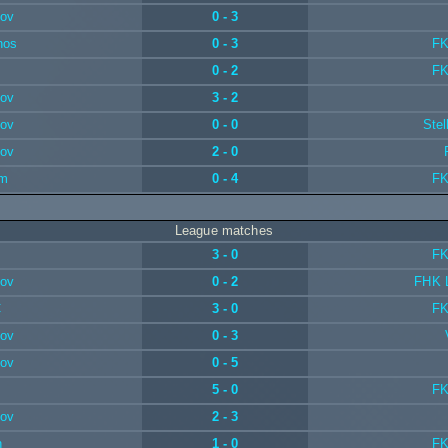
kov
0 - 3
nos
0 - 3
FK
0 - 2
FK
kov
3 - 2
kov
0 - 0
Stel
kov
2 - 0
em
0 - 4
FK
League matches
3 - 0
FK
kov
0 - 2
FHK L
C
3 - 0
FK
kov
0 - 3
kov
0 - 5
5 - 0
FK
kov
2 - 3
n
1 - 0
FK