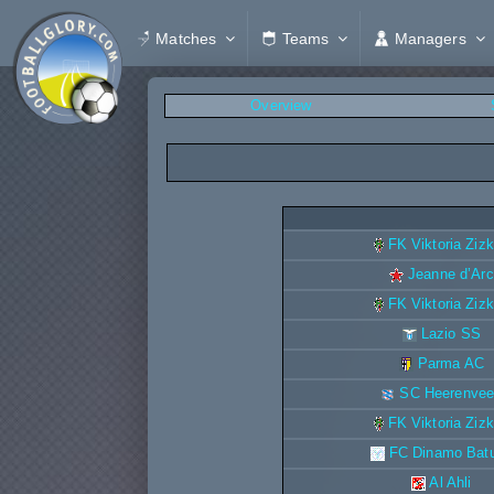
Matches
Teams
Managers
Overview
FK Viktoria Ziz
Jeanne d’Arc
FK Viktoria Ziz
Lazio SS
Parma AC
SC Heerenve
FK Viktoria Ziz
FC Dinamo Bat
Al Ahli