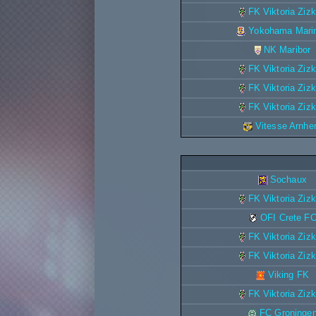
FK Viktoria Ziz
Yokohama Mari
NK Maribor
FK Viktoria Ziz
FK Viktoria Ziz
FK Viktoria Ziz
Vitesse Arnh
Sochaux
FK Viktoria Ziz
OFI Crete F
FK Viktoria Ziz
FK Viktoria Ziz
Viking FK
FK Viktoria Ziz
FC Groninge