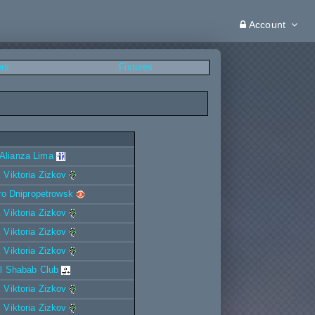
Account
ers
Fixtures
Alianza Lima
 Viktoria Zizkov
ro Dnipropetrowsk
 Viktoria Zizkov
 Viktoria Zizkov
 Viktoria Zizkov
l Shabab Club
 Viktoria Zizkov
 Viktoria Zizkov